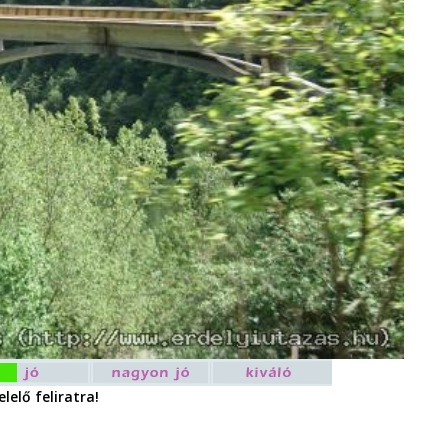
lelő feliratra!