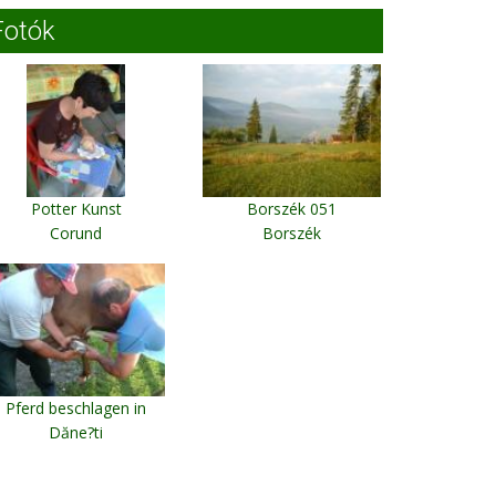
Fotók
Potter Kunst
Borszék 051
Corund
Borszék
Pferd beschlagen in
Dăne?ti