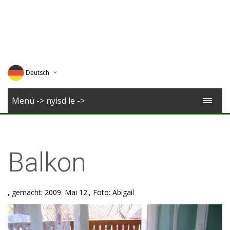
Deutsch
English
Menü -> nyisd le ->
Magyar
Romana
Balkon
, gemacht: 2009. Mai 12., Foto: Abigail