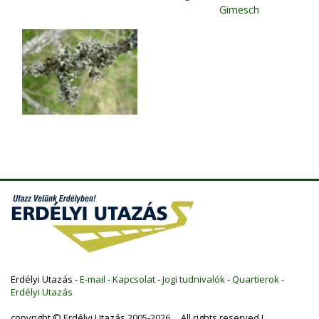
Gimesch
Erdélyi Utazás -
E-mail
-
Kapcsolat
-
Jogi tudnivalók
-
Quartierok
-
Erdélyi Utazás
copyright © Erdélyi Utazás 2005-2026 All rights reserved !