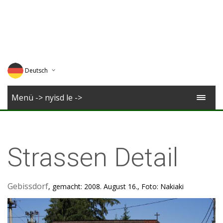
Deutsch
English
Menü -> nyisd le ->
Magyar
Romana
Strassen Detail
Gebissdorf
, gemacht: 2008. August 16., Foto: Nakiaki