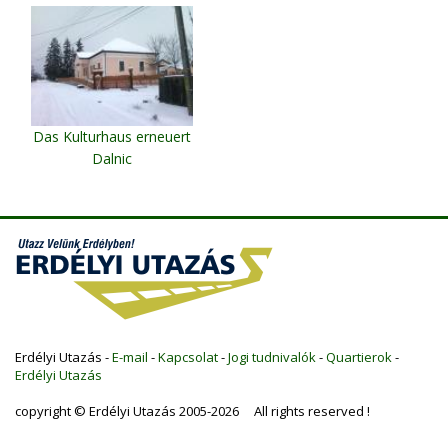
Das Kulturhaus erneuert
Dalnic
Erdélyi Utazás -
E-mail
-
Kapcsolat
-
Jogi tudnivalók
-
Quartierok
-
Erdélyi Utazás
copyright © Erdélyi Utazás 2005-2026 All rights reserved !