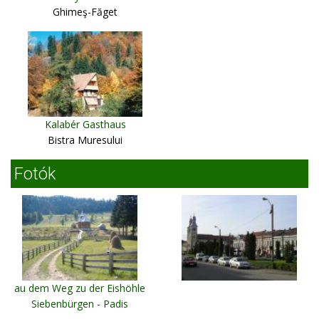
Ghimeş-Făget
Kalabér Gasthaus
Bistra Muresului
Fotók
au dem Weg zu der Eishöhle
Siebenbürgen - Padis