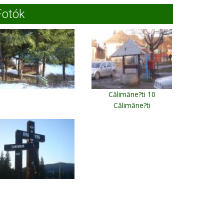
Fotók
Călimăne?ti 10
Călimăne?ti