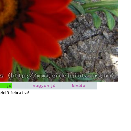
lelő feliratra!