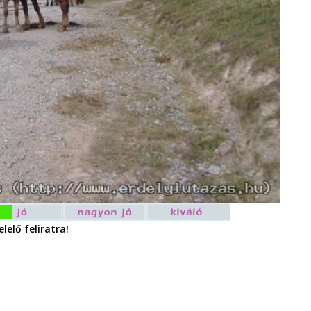
lelő feliratra!