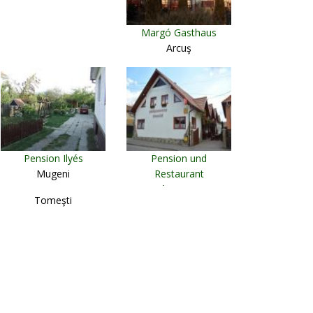
Margó Gasthaus
Arcuş
Pension Ilyés
Pension und
Mugeni
Restaurant
Szépasszony
Tomeşti
Vlăhiţa