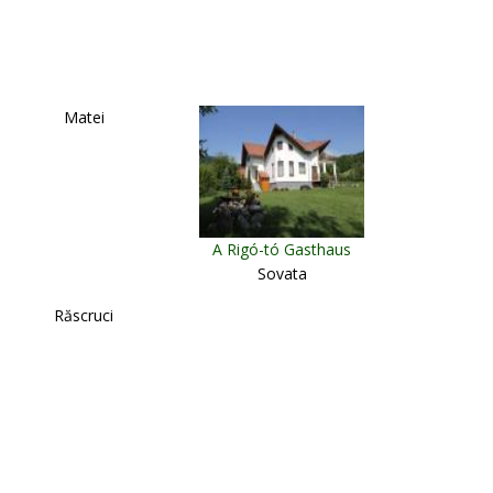
Matei
A Rigó-tó Gasthaus
Sovata
Răscruci