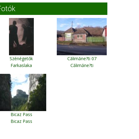
Fotók
Szénégetők
Călimăne?ti 07
Farkaslaka
Călimăne?ti
Bicaz Pass
Bicaz Pass