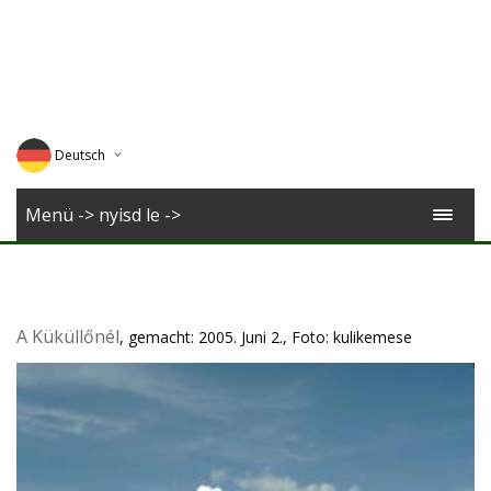
Deutsch
English
Menü -> nyisd le ->
Magyar
Romana
A Küküllőnél
, gemacht: 2005. Juni 2., Foto: kulikemese