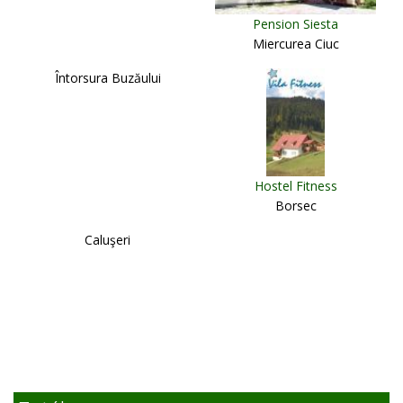
Pension Siesta
Miercurea Ciuc
Întorsura Buzăului
Hostel Fitness
Borsec
Caluşeri