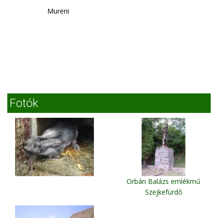
Mureni
Fotók
Orbán Balázs emlékmű
Szejkefürdő