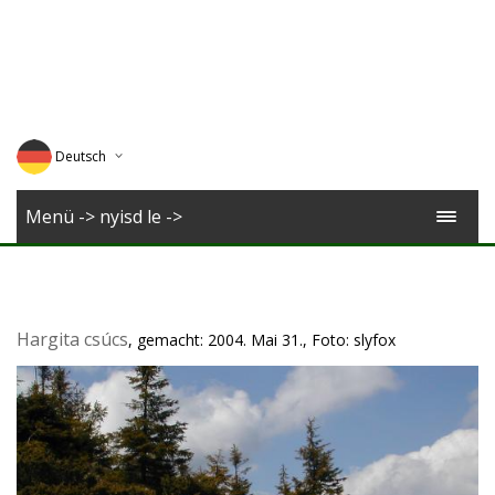
Deutsch
English
Menü -> nyisd le ->
Magyar
Romana
Hargita csúcs
, gemacht: 2004. Mai 31., Foto: slyfox