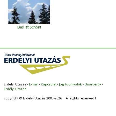
Das ist Schön!
Erdélyi Utazás -
E-mail
-
Kapcsolat
-
Jogi tudnivalók
-
Quartierok
-
Erdélyi Utazás
copyright © Erdélyi Utazás 2005-2026 All rights reserved !