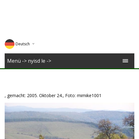
Deutsch
English
Menü -> nyisd le ->
Magyar
Romana
, gemacht: 2005. Oktober 24., Foto: mimike1001