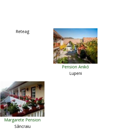
Reteag
Pension Anikó
Lupeni
Margarete Pension
Sâncraiu