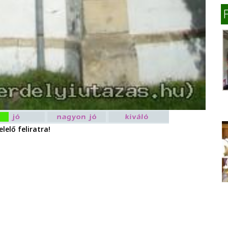
lelő feliratra!