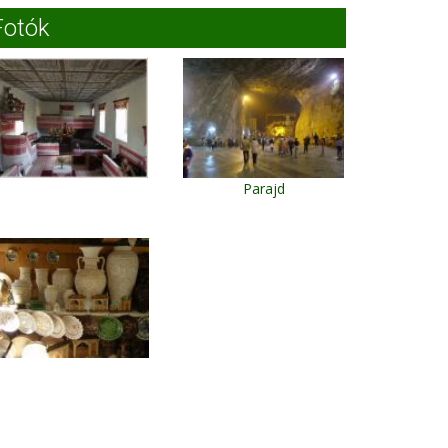
Fotók
Parajd