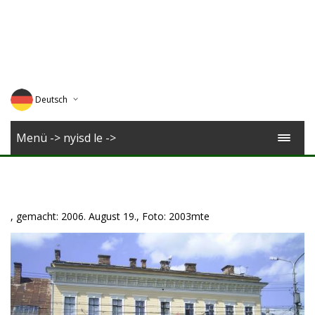
Deutsch
English
Menü -> nyisd le ->
Magyar
Romana
, gemacht: 2006. August 19., Foto: 2003mte