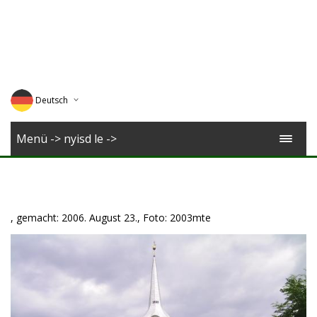
Deutsch
English
Menü -> nyisd le ->
Magyar
Romana
, gemacht: 2006. August 23., Foto: 2003mte