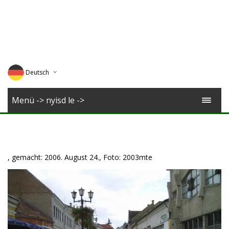
Deutsch
English
Menü -> nyisd le ->
Magyar
Romana
, gemacht: 2006. August 24., Foto: 2003mte