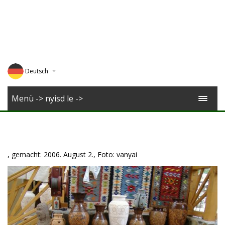
Deutsch
English
Menü -> nyisd le ->
Magyar
Romana
, gemacht: 2006. August 2., Foto: vanyai