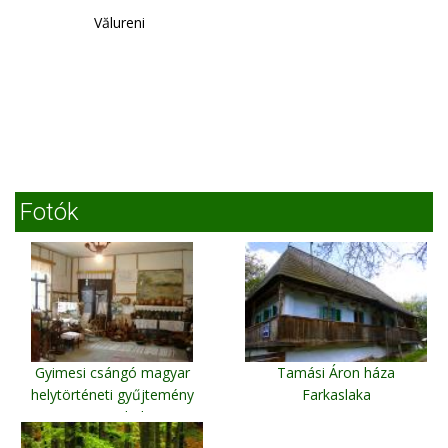
Vălureni
Fotók
Gyimesi csángó magyar
Tamási Áron háza
helytörténeti gyűjtemény
Farkaslaka
Gyimesbük