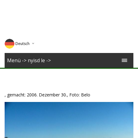
Deutsch
English
Menü -> nyisd le ->
Magyar
Romana
, gemacht: 2006. Dezember 30., Foto: Belo