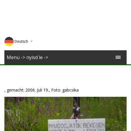
Deutsch
English
Menü -> nyisd le ->
Magyar
Romana
, gemacht: 2006. Juli 19., Foto: gabcsika