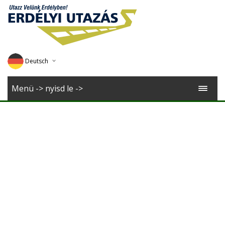
Deutsch
English
Menü -> nyisd le ->
Magyar
Romana