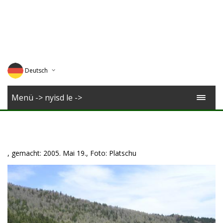
Deutsch
English
Menü -> nyisd le ->
Magyar
Romana
, gemacht: 2005. Mai 19., Foto: Platschu