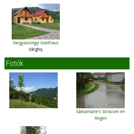
Vargyasvölgyi Gasthaus
Vârghiş
Fotók
Sântămărie's Strassen im
Regen
Sântămărie