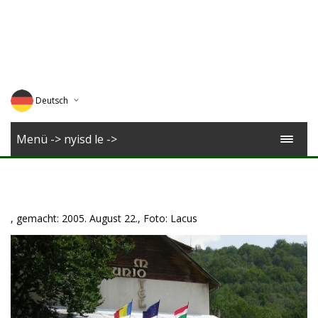
Deutsch
English
Menü -> nyisd le ->
Magyar
Romana
, gemacht: 2005. August 22., Foto: Lacus