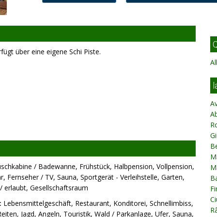
Q
ügt über eine eigene Schi Piste.
Al
l
A
A
R
Gi
Be
Mă
chkabine / Badewanne, Frühstück, Halbpension, Vollpension,
M
, Fernseher / TV, Sauna, Sportgerät - Verleihstelle, Garten,
Ba
 erlaubt, Gesellschaftsraum
Fi
Ci
:
Lebensmittelgeschäft, Restaurant, Konditorei, Schnellimbiss,
R
Reiten, Jagd, Angeln, Touristik, Wald / Parkanlage, Ufer, Sauna,