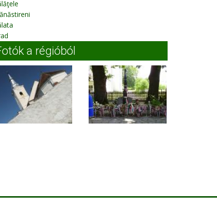
lăţele
năstireni
lata
rad
Fotók a régióból