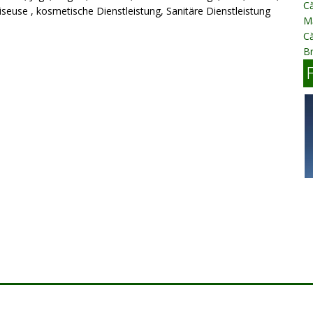
Că
seuse , kosmetische Dienstleistung, Sanitäre Dienstleistung
Mă
Că
B