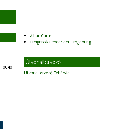
Albac Carte
Ereignisskalender der Umgebung
Útvonaltervező
, 0040
Útvonaltervező Fehérvíz