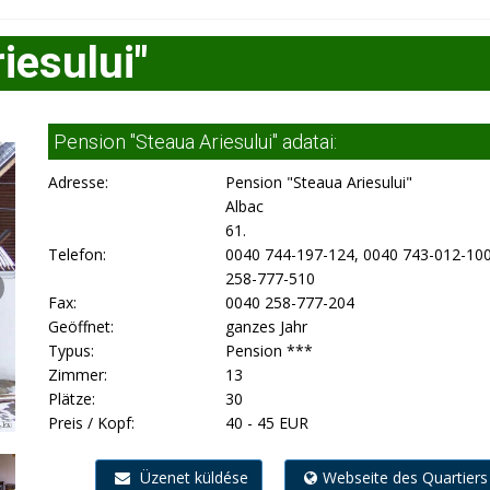
iesului"
Pension "Steaua Ariesului" adatai:
Adresse:
Pension "Steaua Ariesului"
Albac
61.
Telefon:
0040 744-197-124, 0040 743-012-100
258-777-510
Fax:
0040 258-777-204
Geöffnet:
ganzes Jahr
Typus:
Pension ***
Zimmer:
13
Plätze:
30
Preis / Kopf:
40 - 45 EUR
Üzenet küldése
Webseite des Quartiers