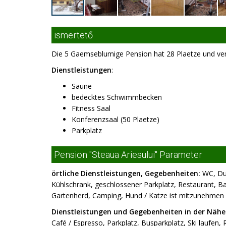
ismertető
Die 5 Gaemseblumige Pension hat 28 Plaetze und verf
Dienstleistungen
:
Saune
bedecktes Schwimmbecken
Fitness Saal
Konferenzsaal (50 Plaetze)
Parkplatz
Pension "Steaua Ariesului" Parameter
örtliche Dienstleistungen, Gegebenheiten:
WC, Dus
Kühlschrank, geschlossener Parkplatz, Restaurant, Bar
Gartenherd, Camping, Hund / Katze ist mitzunehmen /
Dienstleistungen und Gegebenheiten in der Nähe
Café / Espresso, Parkplatz, Busparkplatz, Ski laufen, 