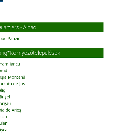
uartiers - Albac
bac Panzió
ang*Környezőtelepülések
vram Iancu
brud
oşia Montană
urcuţa de Jos
liş
rişel
ărgău
ia de Arieş
nciu
uleni
âşca