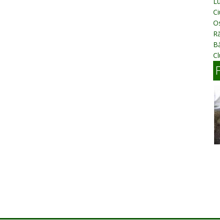
Lu
C
O
Ră
B
C