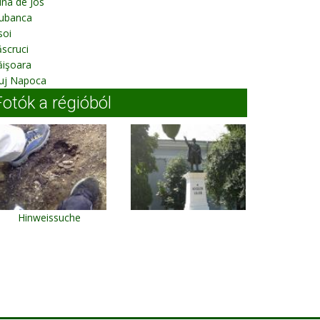
na de Jos
iubanca
soi
scruci
ăişoara
luj Napoca
Fotók a régióból
Hinweissuche