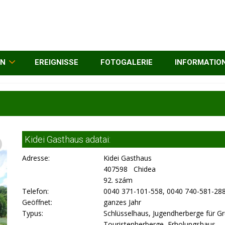
EN
EREIGNISSE
FOTOGALERIE
INFORMATIO
Kidei Gasthaus adatai:
Adresse:
Kidei Gasthaus
407598 Chidea
92. szám
Telefon:
0040 371-101-558, 0040 740-581-28
Geöffnet:
ganzes Jahr
Typus:
Schlüsselhaus, Jugendherberge für G
Touristenherberge, Erholungshaus,