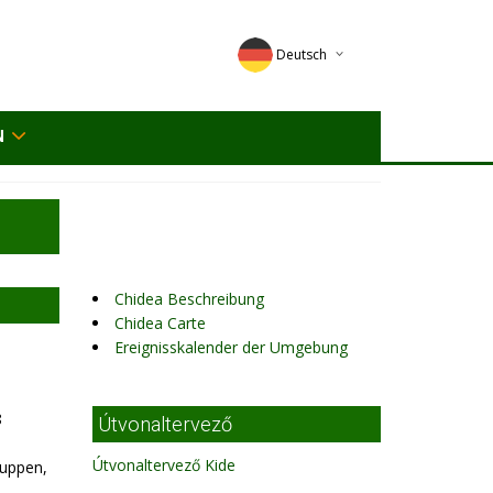
Deutsch
English
N
Magyar
Romana
Chidea Beschreibung
Chidea Carte
Ereignisskalender der Umgebung
8
Útvonaltervező
Útvonaltervező Kide
ruppen,