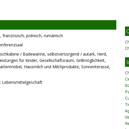
Q
, französisch, polnisch, rumänisch
C
onferenzsaal
C
chkabine / Badewanne, selbstversorgend / autark, Herd,
istungen für Kinder, Gesellschaftsraum, Grillmöglichkeit,
l
, Gartenmöbel, Hausmilch und Milchprodukte, Sonnenterasse,
C
C
:
Lebensmittelgeschäft
B
Pa
C
Ti
Aş
V
Re