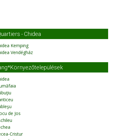
uartiers - Chidea
hidea Kemping
hidea Vendégház
ang*Környezőtelepülések
hidea
iumăfaia
ăbuţiu
nticeu
ubleşu
ocu de Jos
chileu
echea
cea-Cristur