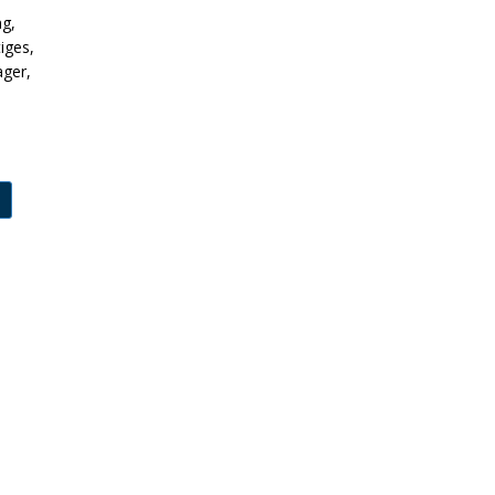
ng,
iges,
ager,