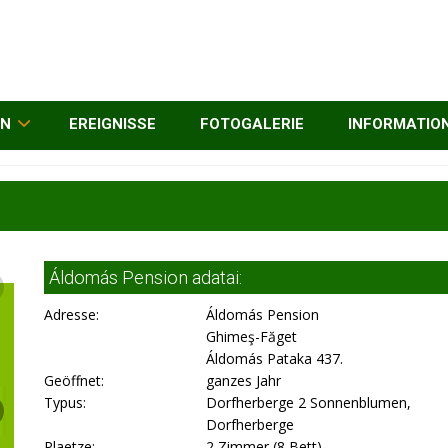
EN
EREIGNISSE
FOTOGALERIE
INFORMATIO
Áldomás Pension adatai:
Adresse:
Áldomás Pension
Ghimeş-Făget
Áldomás Pataka 437.
Geöffnet:
ganzes Jahr
Typus:
Dorfherberge 2 Sonnenblumen,
Dorfherberge
Plaetze:
2 Zimmer (8 Bett)