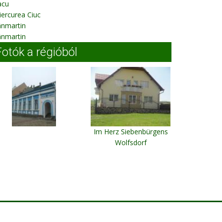
acu
ercurea Ciuc
ânmartin
ânmartin
Fotók a régióból
Im Herz Siebenbürgens
Wolfsdorf