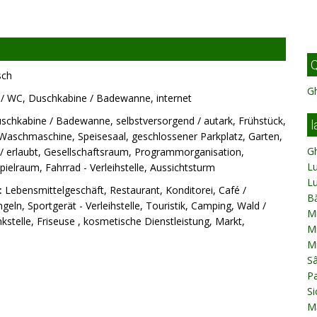
Q
sch
G
 / WC, Duschkabine / Badewanne, internet
chkabine / Badewanne, selbstversorgend / autark, Frühstück,
l
 Waschmaschine, Speisesaal, geschlossener Parkplatz, Garten,
G
/ erlaubt, Gesellschaftsraum, Programmorganisation,
Lu
elraum, Fahrrad - Verleihstelle, Aussichtsturm
L
:
Lebensmittelgeschäft, Restaurant, Konditorei, Café /
B
geln, Sportgerät - Verleihstelle, Touristik, Camping, Wald /
Mi
telle, Friseuse , kosmetische Dienstleistung, Markt,
Mi
Mi
S
Pa
Si
M