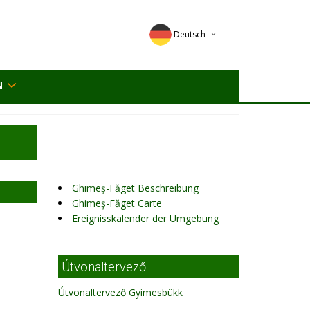
Deutsch
English
N
Magyar
Romana
Ghimeş-Făget Beschreibung
Ghimeş-Făget Carte
Ereignisskalender der Umgebung
Útvonaltervező
Útvonaltervező Gyimesbükk