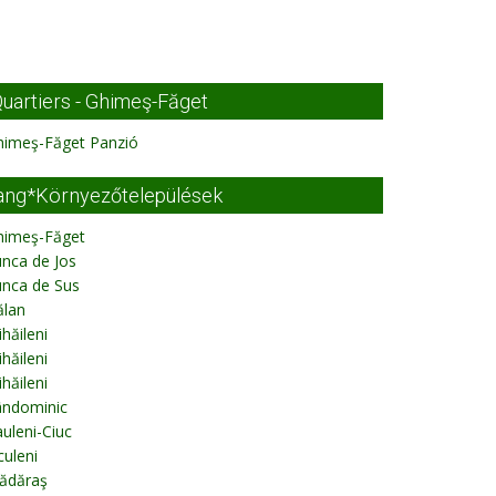
uartiers - Ghimeş-Făget
himeş-Făget Panzió
ang*Környezőtelepülések
himeş-Făget
nca de Jos
unca de Sus
ălan
hăileni
hăileni
hăileni
ândominic
uleni-Ciuc
culeni
ădăraş