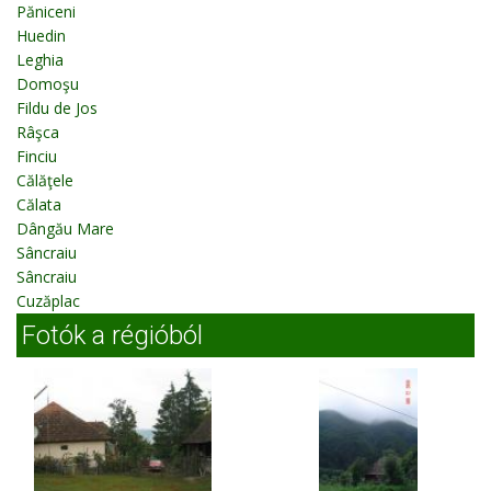
Păniceni
Huedin
Leghia
Domoşu
Fildu de Jos
Râşca
Finciu
Călăţele
Călata
Dângău Mare
Sâncraiu
Sâncraiu
Cuzăplac
Fotók a régióból