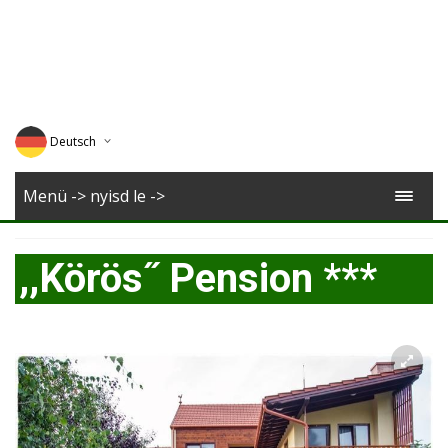
Deutsch
English
Menü -> nyisd le ->
Magyar
,,Körös˝ Pension ***
Romana