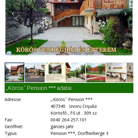
,,Körös˝ Pension *** adatai:
Adresse:
,,Körös˝ Pension ***
407340 Izvoru Crişului
Körösfő , Fő ut . 309 sz.
Fax:
0040 264-257-101
Geöffnet:
ganzes Jahr
Typus:
Pension ***, Dorfherberge 3