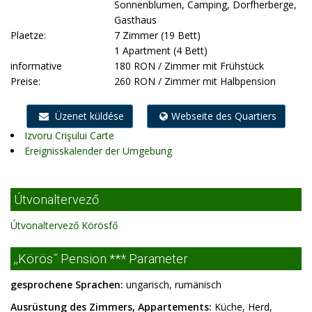
Sonnenblumen, Camping, Dorfherberge,
Gasthaus
Plaetze:
7 Zimmer (19 Bett)
1 Apartment (4 Bett)
informative
180 RON / Zimmer mit Frühstück
Preise:
260 RON / Zimmer mit Halbpension
Üzenet küldése
Webseite des Quartiers
Izvoru Crişului Carte
Ereignisskalender der Umgebung
Útvonaltervező
Útvonaltervező Körösfő
,,Körös˝ Pension *** Parameter
gesprochene Sprachen:
ungarisch, rumänisch
Ausrüstung des Zimmers, Appartements:
Küche, Herd,