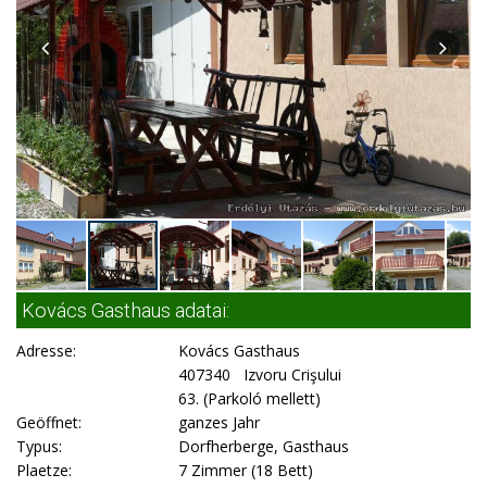
Kovács Gasthaus adatai:
Adresse:
Kovács Gasthaus
407340 Izvoru Crişului
63. (Parkoló mellett)
Geöffnet:
ganzes Jahr
Typus:
Dorfherberge, Gasthaus
Plaetze:
7 Zimmer (18 Bett)