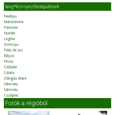
lang*Környezőtelepülések
Nadăşu
Mănăstireni
Păniceni
Huedin
Leghia
Domoşu
Fildu de Jos
Râşca
Finciu
Călăţele
Călata
Dângău Mare
Sâncraiu
Sâncraiu
Cuzăplac
Fotók a régióból