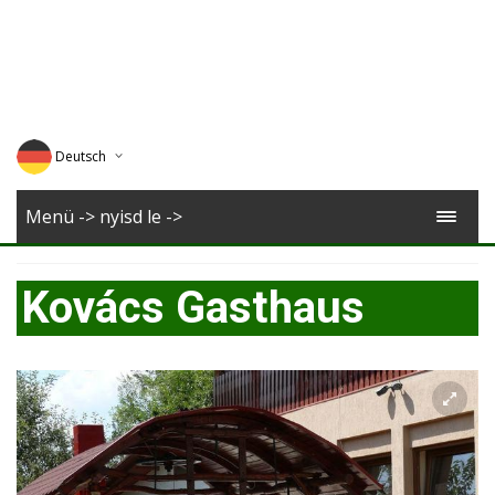
Deutsch
English
Menü -> nyisd le ->
Magyar
Kovács Gasthaus
Romana