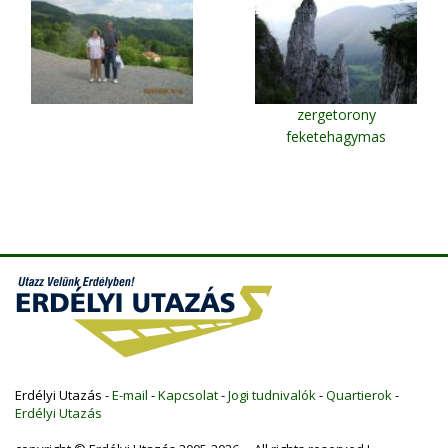
zergetorony
feketehagymas
Erdélyi Utazás -
E-mail
-
Kapcsolat
-
Jogi tudnivalók
-
Quartierok
-
Erdélyi Utazás