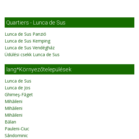
Quartiers - Lunca de Sus
Lunca de Sus Panzió
Lunca de Sus Kemping
Lunca de Sus Vendégház
Üdülési csekk Lunca de Sus
lang*Környezőtelepülések
Lunca de Sus
Lunca de Jos
Ghimeş-Făget
Mihăileni
Mihăileni
Mihăileni
Bălan
Pauleni-Ciuc
Sândominic