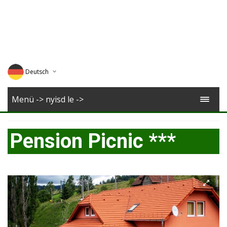
Deutsch
English
Menü -> nyisd le ->
Magyar
Pension Picnic ***
Romana