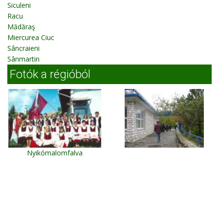
Siculeni
Racu
Mădăraş
Miercurea Ciuc
Sâncraieni
Sânmartin
Fotók a régióból
Nyikómalomfalva