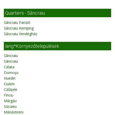
Quartiers - Sâncraiu
Sâncraiu Panzió
Sâncraiu Kemping
Sâncraiu Vendégház
lang*Környezőtelepülések
Sâncraiu
Sâncraiu
Călata
Domoşu
Huedin
Ciuleni
Călăţele
Finciu
Mărgău
Săcuieu
Mănăstireni