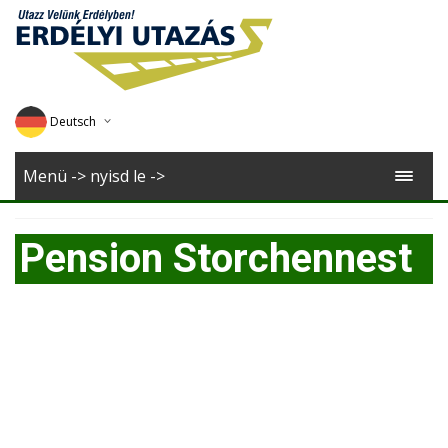
Deutsch
English
Menü -> nyisd le ->
Magyar
Pension Storchennest
Romana