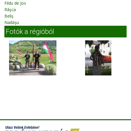
Fildu de Jos
Râşca
Beliş
Nadăşu
Fotók a régióból