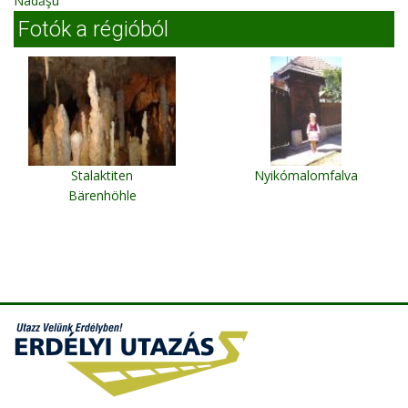
Nadăşu
Fotók a régióból
Stalaktiten
Nyikómalomfalva
Bärenhöhle