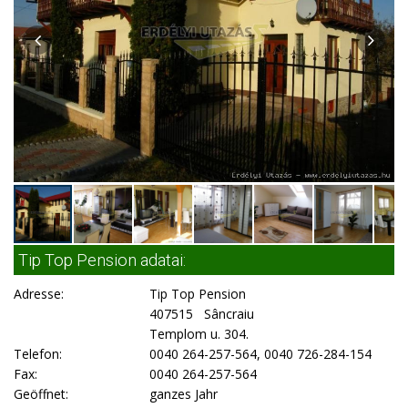
Tip Top Pension adatai:
Adresse:
Tip Top Pension
407515 Sâncraiu
Templom u. 304.
Telefon:
0040 264-257-564, 0040 726-284-154
Fax:
0040 264-257-564
Geöffnet:
ganzes Jahr