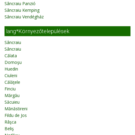
Sâncraiu Panzió
Sâncraiu Kemping
Sâncraiu Vendégház
lang*Környezőtelepülések
Sâncraiu
Sâncraiu
Călata
Domoşu
Huedin
Ciuleni
Călăţele
Finciu
Mărgău
Săcuieu
Mănăstireni
Fildu de Jos
Râşca
Beliş