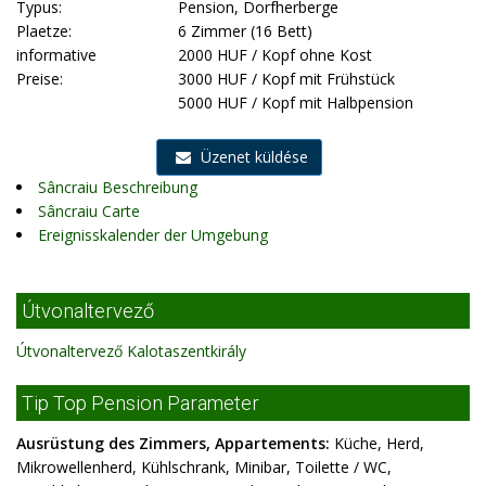
Typus:
Pension, Dorfherberge
Plaetze:
6 Zimmer (16 Bett)
informative
2000 HUF / Kopf ohne Kost
Preise:
3000 HUF / Kopf mit Frühstück
5000 HUF / Kopf mit Halbpension
Üzenet küldése
Sâncraiu Beschreibung
Sâncraiu Carte
Ereignisskalender der Umgebung
Útvonaltervező
Útvonaltervező Kalotaszentkirály
Tip Top Pension Parameter
Ausrüstung des Zimmers, Appartements:
Küche, Herd,
Mikrowellenherd, Kühlschrank, Minibar, Toilette / WC,