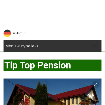
Deutsch
English
Menü -> nyisd le ->
Magyar
Tip Top Pension
Romana