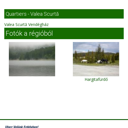
Quartiers - Valea Scurtă
Valea Scurtă Vendégház
Fotók a régióból
Hargitafürdő