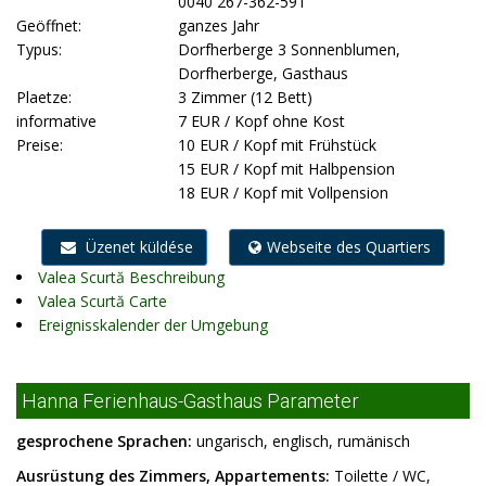
0040 267-362-591
Geöffnet:
ganzes Jahr
Typus:
Dorfherberge 3 Sonnenblumen,
Dorfherberge, Gasthaus
Plaetze:
3 Zimmer (12 Bett)
informative
7 EUR / Kopf ohne Kost
Preise:
10 EUR / Kopf mit Frühstück
15 EUR / Kopf mit Halbpension
18 EUR / Kopf mit Vollpension
Üzenet küldése
Webseite des Quartiers
Valea Scurtă Beschreibung
Valea Scurtă Carte
Ereignisskalender der Umgebung
Hanna Ferienhaus-Gasthaus Parameter
gesprochene Sprachen:
ungarisch, englisch, rumänisch
Ausrüstung des Zimmers, Appartements:
Toilette / WC,