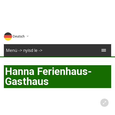
Deutsch
English
Menü -> nyisd le ->
Magyar
Hanna Ferienhaus-
Romana
Gasthaus