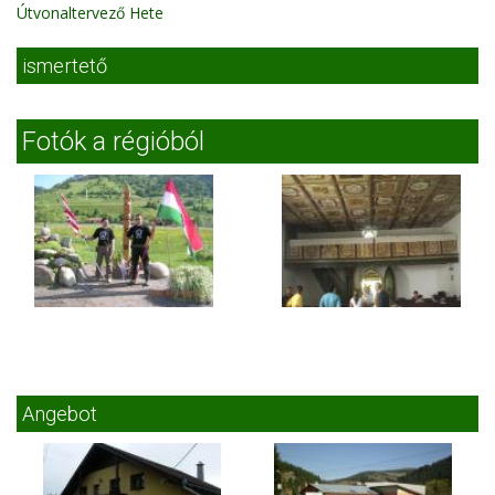
Útvonaltervező Hete
ismertető
Fotók a régióból
Angebot