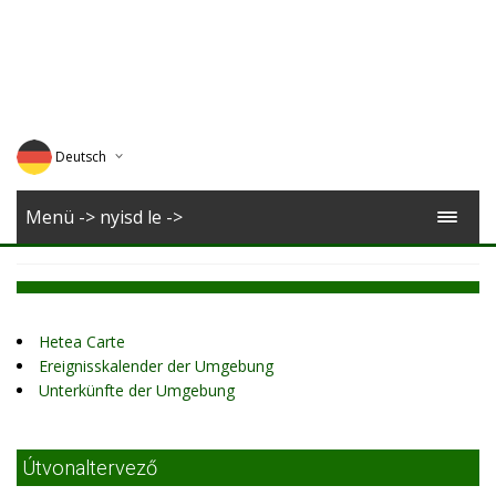
Deutsch
English
Menü -> nyisd le ->
Magyar
Romana
Hetea Carte
Ereignisskalender der Umgebung
Unterkünfte der Umgebung
Útvonaltervező