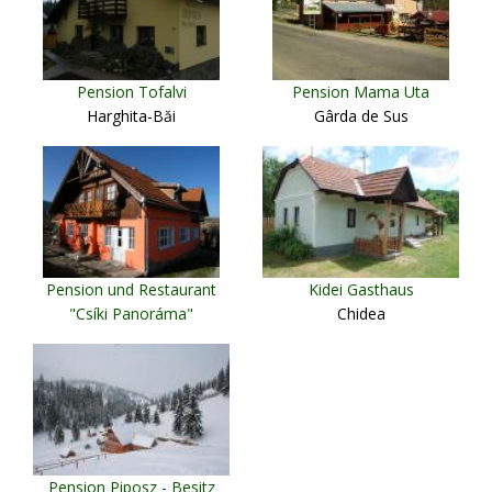
Pension Tofalvi
Pension Mama Uta
Harghita-Băi
Gârda de Sus
Pension und Restaurant
Kidei Gasthaus
"Csíki Panoráma"
Chidea
Miercurea Ciuc
Pension Piposz - Besitz