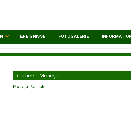
EN
EREIGNISSE
FOTOGALERIE
INFORMATIO
Quartiers - Moacşa
Moacşa Panziók