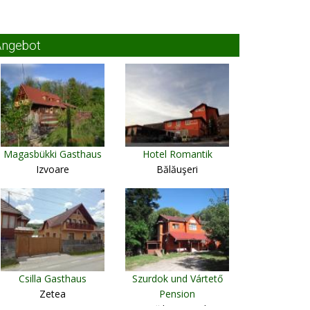
Angebot
Magasbükki Gasthaus
Hotel Romantik
Izvoare
Bălăuşeri
Csilla Gasthaus
Szurdok und Vártető
Zetea
Pension
Băile Tuşnad