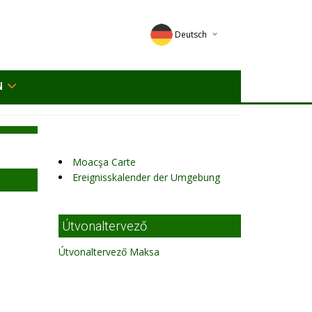
Deutsch
English
N
Magyar
Romana
Moacşa Carte
Ereignisskalender der Umgebung
Útvonaltervező
Útvonaltervező Maksa