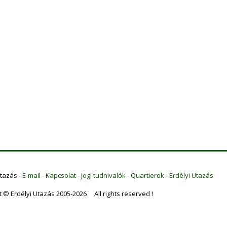
Utazás -
E-mail
-
Kapcsolat
-
Jogi tudnivalók
-
Quartierok
-
Erdélyi Utazás
t © Erdélyi Utazás 2005-2026 All rights reserved !