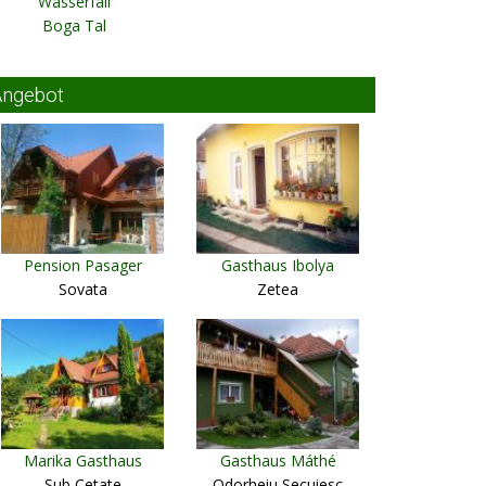
Wasserfall
Boga Tal
Angebot
Pension Pasager
Gasthaus Ibolya
Sovata
Zetea
Marika Gasthaus
Gasthaus Máthé
Sub Cetate
Odorheiu Secuiesc