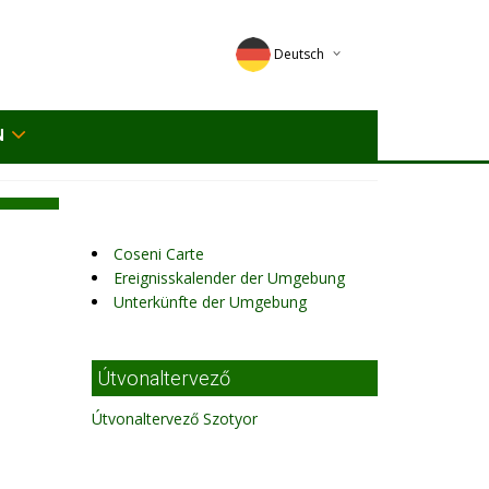
Deutsch
English
N
Magyar
Romana
Coseni Carte
Ereignisskalender der Umgebung
Unterkünfte der Umgebung
Útvonaltervező
Útvonaltervező Szotyor