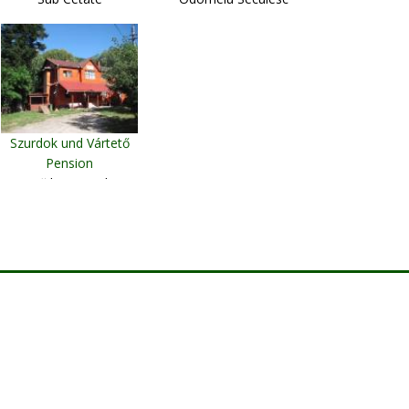
Szurdok und Vártető
Pension
Băile Tuşnad