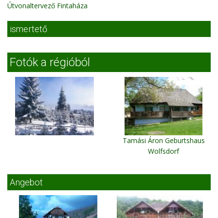
Útvonaltervező Fintaháza
ismertető
Fotók a régióból
Tamási Áron Geburtshaus
Wolfsdorf
Angebot