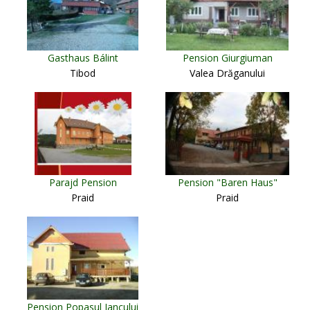
Gasthaus Bálint
Pension Giurgiuman
Tibod
Valea Drăganului
Parajd Pension
Pension "Baren Haus"
Praid
Praid
Pension Popasul Iancului