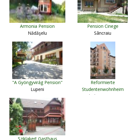
Armonia Pension
Pension Cinege
Nădăşelu
Sâncraiu
"A Gyöngyvirág Pension"
Reformierte
Lupeni
Studentenwohnheim
Odorheiu Secuiesc
Sziklakert Gasthaus