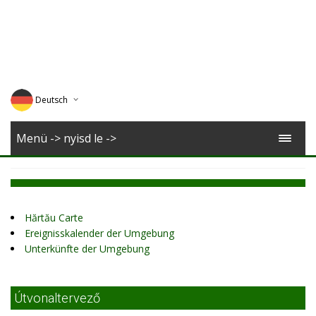
Deutsch
English
Menü -> nyisd le ->
Magyar
Romana
Hărtău Carte
Ereignisskalender der Umgebung
Unterkünfte der Umgebung
Útvonaltervező