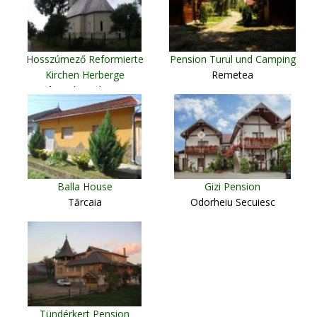
Hosszúmező Reformierte
Pension Turul und Camping
Kirchen Herberge
Remetea
Câmpulung de Tisa
Balla House
Gizi Pension
Tărcaia
Odorheiu Secuiesc
Tündérkert Pension