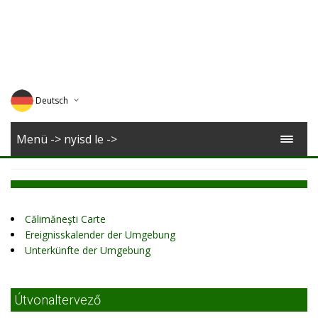
Deutsch
English
Menü -> nyisd le ->
Magyar
Romana
Călimăneşti Carte
Ereignisskalender der Umgebung
Unterkünfte der Umgebung
Útvonaltervező