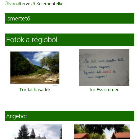
Útvonaltervező Kelementelke
ismertető
Fotók a régióból
Tordai-hasadék
Im Esszimmer
Angebot