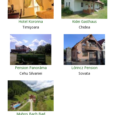
Hotel Koronna
Kidei Gasthaus
Timişoara
Chidea
Pension Panoráma
Lőrincz Pension
Cehu Silvaniei
Sovata
Muhos Bach Bad