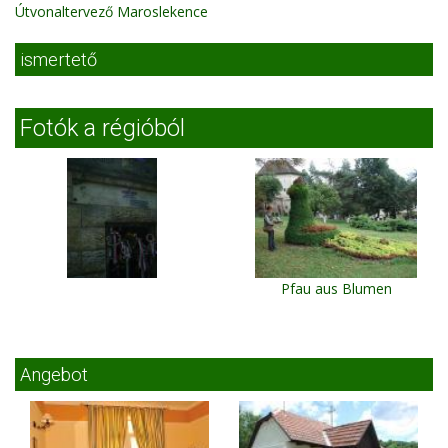
Útvonaltervező Maroslekence
ismertető
Fotók a régióból
Pfau aus Blumen
Angebot