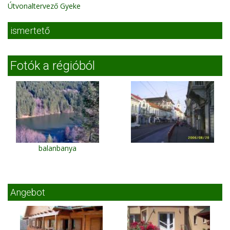
Útvonaltervező Gyeke
ismertető
Fotók a régióból
balanbanya
Angebot