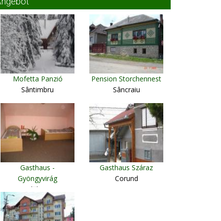
Angebot
Mofetta Panzió
Pension Storchennest
Sântimbru
Sâncraiu
Gasthaus -
Gasthaus Száraz
Gyöngyvirág
Corund
Vlăhiţa