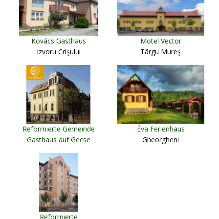
Kovács Gasthaus
Motel Vector
Izvoru Crişului
Târgu Mureş
Reformierte Gemeinde
Éva Ferienhaus
Gasthaus auf Gecse
Gheorgheni
Strasse
Târgu Mureş
Reformierte