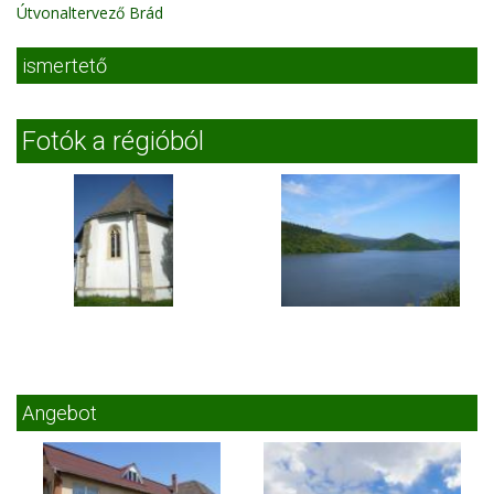
Útvonaltervező Brád
ismertető
Fotók a régióból
Angebot