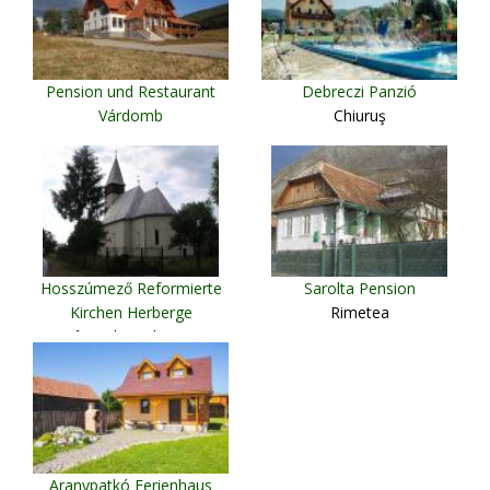
Pension und Restaurant
Debreczi Panzió
Várdomb
Chiuruş
Miercurea Ciuc
Hosszúmező Reformierte
Sarolta Pension
Kirchen Herberge
Rimetea
Câmpulung de Tisa
Aranypatkó Ferienhaus