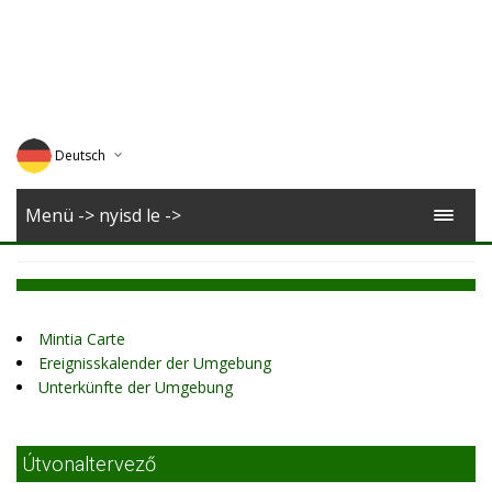
Deutsch
English
Menü -> nyisd le ->
Magyar
Romana
Mintia Carte
Ereignisskalender der Umgebung
Unterkünfte der Umgebung
Útvonaltervező