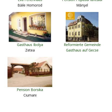
Băile Homorod
Mărişel
Gasthaus Ibolya
Reformierte Gemeinde
Zetea
Gasthaus auf Gecse
Strasse
Târgu Mureş
Pension Borsika
Ciumani