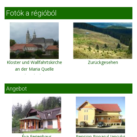
Fotók a régióból
Kloster und Wallfahrtskirche
Zurückgesehen
an der Maria Quelle
Schomlenberg
Angebot
Éva Ferienhaus
Pension Popasul Iancului