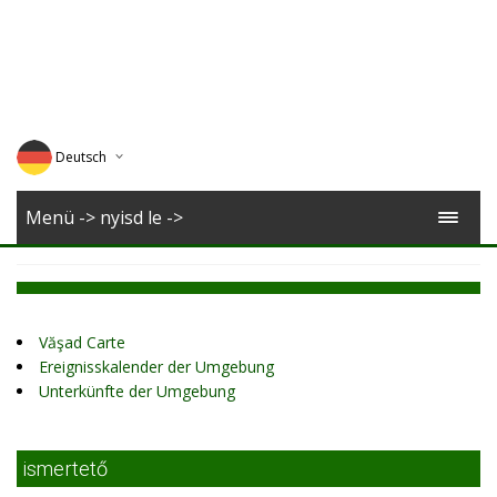
Deutsch
English
Menü -> nyisd le ->
Magyar
Romana
Văşad Carte
Ereignisskalender der Umgebung
Unterkünfte der Umgebung
ismertető