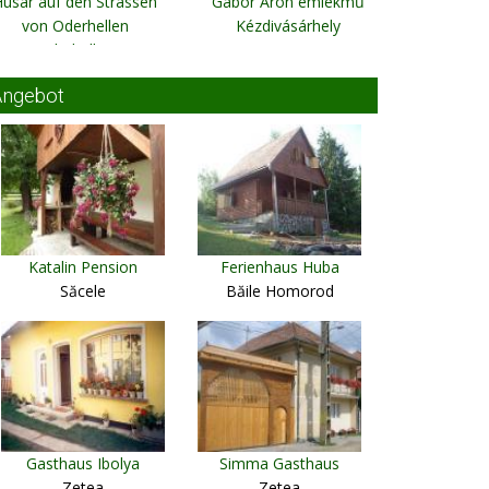
usar auf den Strassen
Gábor Áron emlékmű
von Oderhellen
Kézdivásárhely
Oderhellen
Angebot
Katalin Pension
Ferienhaus Huba
Săcele
Băile Homorod
Gasthaus Ibolya
Simma Gasthaus
Zetea
Zetea