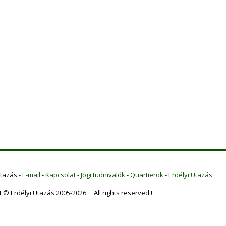
Utazás -
E-mail
-
Kapcsolat
-
Jogi tudnivalók
-
Quartierok
-
Erdélyi Utazás
t © Erdélyi Utazás 2005-2026 All rights reserved !