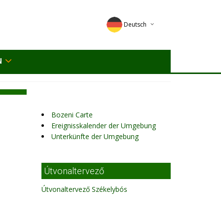
Deutsch
English
N
Magyar
Romana
Bozeni Carte
Ereignisskalender der Umgebung
Unterkünfte der Umgebung
Útvonaltervező
Útvonaltervező Székelybós