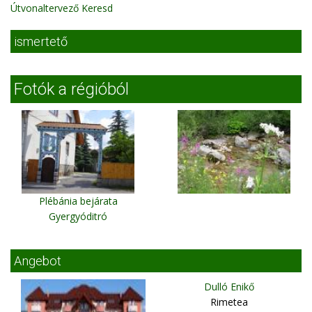
Útvonaltervező Keresd
ismertető
Fotók a régióból
Plébánia bejárata
Gyergyóditró
Angebot
Dulló Enikő
Rimetea