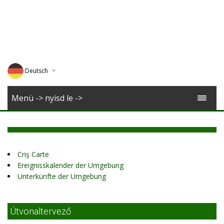
Deutsch
English
Menü -> nyisd le ->
Magyar
Romana
Criş Carte
Ereignisskalender der Umgebung
Unterkünfte der Umgebung
Útvonaltervező