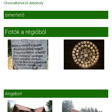
Útvonaltervező Aldoboly
ismertető
Fotók a régióból
Angebot