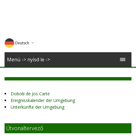
Deutsch
English
Menü -> nyisd le ->
Magyar
Romana
Dobolii de Jos Carte
Ereignisskalender der Umgebung
Unterkünfte der Umgebung
Útvonaltervező