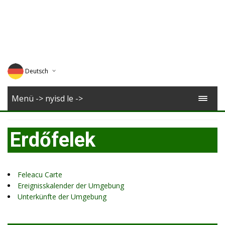
Deutsch
English
Menü -> nyisd le ->
Magyar
Erdőfelek
Romana
Feleacu Carte
Ereignisskalender der Umgebung
Unterkünfte der Umgebung