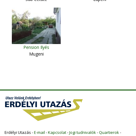
Pension Ilyés
Mugeni
Erdélyi Utazás -
E-mail
-
Kapcsolat
-
Jogi tudnivalók
-
Quartierok
-