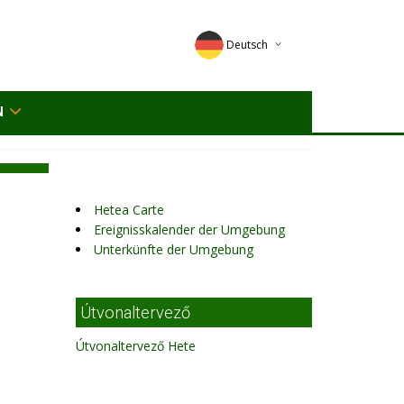
Deutsch
English
N
Magyar
Romana
Hetea Carte
Ereignisskalender der Umgebung
Unterkünfte der Umgebung
Útvonaltervező
Útvonaltervező Hete