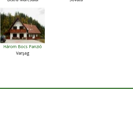
Három Bocs Panzió
Varşag