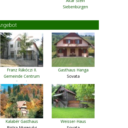
Altar Stein
Siebenbürgen
Angebot
Franz Rákóczi II.
Gasthaus Hanga
Gemeinde Centrum
Sovata
Alba Iulia
Kalabér Gasthaus
Weisser-Haus
Bistra Muresului
Sovata