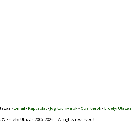
Utazás -
E-mail
-
Kapcsolat
-
Jogi tudnivalók
-
Quartierok
-
Erdélyi Utazás
t © Erdélyi Utazás 2005-2026 All rights reserved !