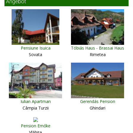
Angebot
Pensiune Isuica
Tóbiás Haus - Brassai Haus
Sovata
Rimetea
Iulian Apartman
Gerendás Pension
Câmpia Turzii
Ghindari
Pension Emőke
Vlăhiţa