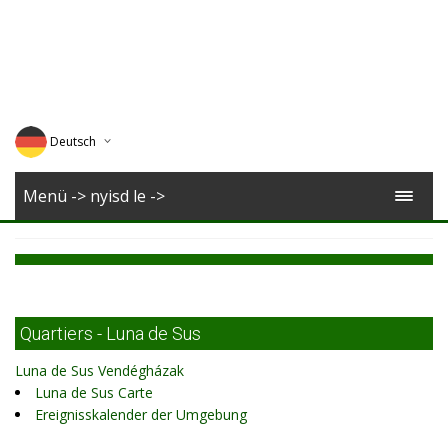
Deutsch
English
Menü -> nyisd le ->
Magyar
Romana
Quartiers - Luna de Sus
Luna de Sus Vendégházak
Luna de Sus Carte
Ereignisskalender der Umgebung