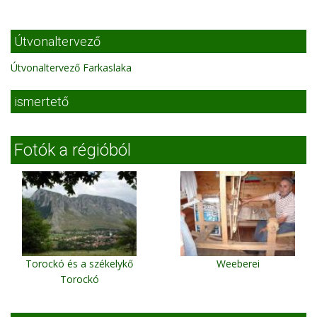
Útvonaltervező
Útvonaltervező Farkaslaka
ismertető
Fotók a régióból
Torockó és a székelykő
Weeberei
Torockó