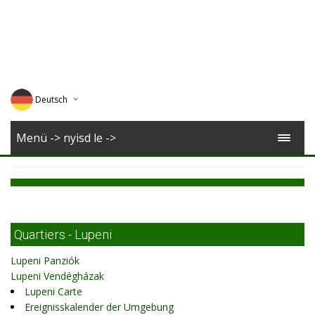
Deutsch
English
Menü -> nyisd le ->
Magyar
Romana
Quartiers - Lupeni
Lupeni Panziók
Lupeni Vendégházak
Lupeni Carte
Ereignisskalender der Umgebung