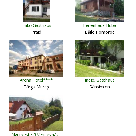
Enikő Gasthaus
Ferienhaus Huba
Praid
Băile Homorod
Arena Hotel****
Incze Gasthaus
Târgu Mureş
Sânsimion
Nyergestető Vendégház -