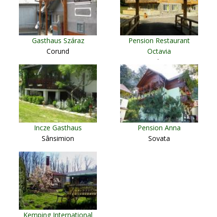
Gasthaus Száraz
Pension Restaurant
Corund
Octavia
Lacul Lesu
Incze Gasthaus
Pension Anna
Sânsimion
Sovata
Kemping International