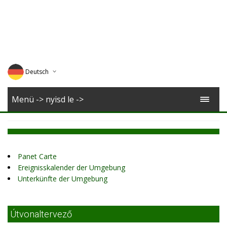
Deutsch
English
Menü -> nyisd le ->
Magyar
Romana
Panet Carte
Ereignisskalender der Umgebung
Unterkünfte der Umgebung
Útvonaltervező