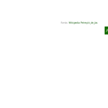
Forrás:
Wikipedia Petreştii_de_Jos