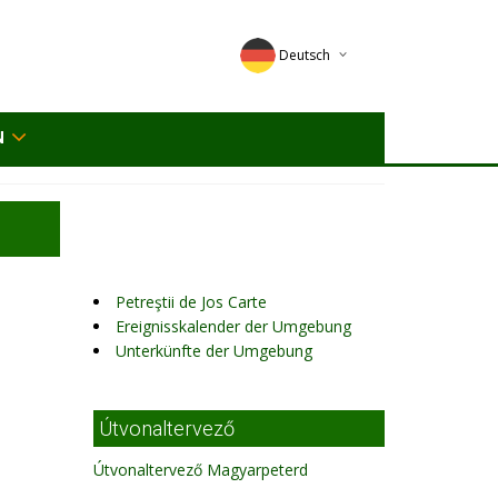
Deutsch
English
N
Magyar
Romana
Petreştii de Jos Carte
Ereignisskalender der Umgebung
Unterkünfte der Umgebung
Útvonaltervező
Útvonaltervező Magyarpeterd