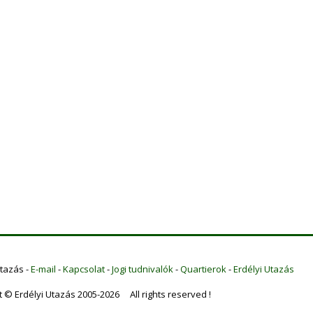
Utazás -
E-mail
-
Kapcsolat
-
Jogi tudnivalók
-
Quartierok
-
Erdélyi Utazás
t © Erdélyi Utazás 2005-2026 All rights reserved !