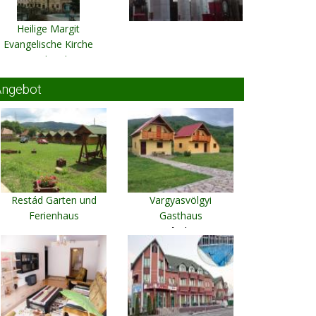
Heilige Margit
Evangelische Kirche
Mediasch
Angebot
Restád Garten und
Vargyasvölgyi
Ferienhaus
Gasthaus
Sovata
Vârghiş